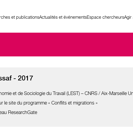
ches et publications
Actualités et événements
Espace chercheurs
Agir
saf - 2017
omie et de Sociologie du Travail (LEST) – CNRS / Aix-Marseille Un
r le site du programme « Conflits et migrations »
éseau ResearchGate