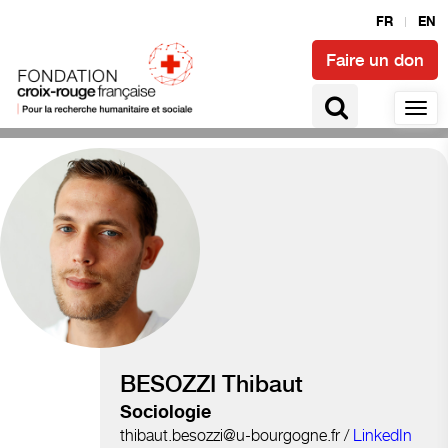
FR
EN
Faire un don
Lien social et engagement
BESOZZI Thibaut
Sociologie
thibaut.besozzi@u-bourgogne.fr /
LinkedIn