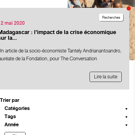
Recherches
12 mai 2020
Madagascar : l’impact de la crise économique
ur la...
n article de la socio-économiste Tantely Andrianantoandro,
auréate de la Fondation, pour The Conversation
Lire la suite
Trier par
Catégories
Tags
Année