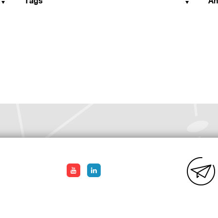
Tags
An