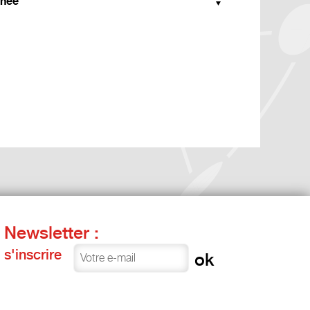
née
Newsletter :
s'inscrire