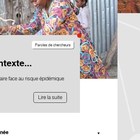
Paroles de chercheurs
texte...
faire face au risque épidémique
Lire la suite
née