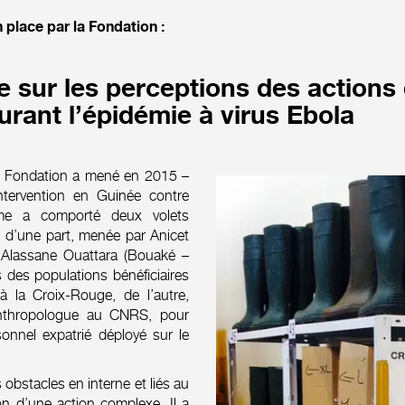
lace par la Fondation :
 sur les perceptions des actions
urant l’épidémie à virus Ebola
la Fondation a mené en 2015 –
ntervention en Guinée contre
mme a comporté deux volets
, d’une part, menée par Anicet
é Alassane Ouattara (Bouaké –
s des populations bénéficiaires
 la Croix-Rouge, de l’autre,
anthropologue au CNRS, pour
onnel expatrié déployé sur le
bstacles en interne et liés au
on d’une action complexe. Il a