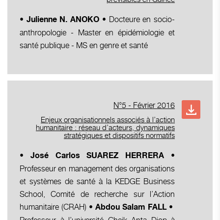
Docteure en socio-
•
Julienne N. ANOKO •
anthropologie - Master en épidémiologie et
santé publique - MS en genre et santé
N°5 - Février 2016
Enjeux organisationnels associés à l’action
humanitaire : réseau d’acteurs, dynamiques
stratégiques et dispositifs normatifs
•
•
José Carlos SUAREZ HERRERA
Professeur en management des organisations
et systèmes de santé à la KEDGE Business
School, Comité de recherche sur l’Action
humanitaire (CRAH)
•
•
Abdou Salam FALL