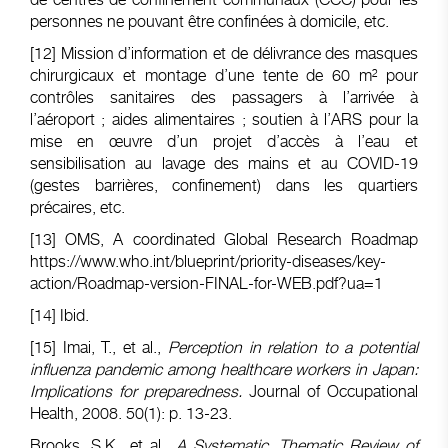
personnes ne pouvant être confinées à domicile, etc.
[12]
Mission d’information et de délivrance des masques
chirurgicaux et montage d’une tente de 60 m² pour
contrôles sanitaires des passagers à l’arrivée à
l’aéroport ; aides alimentaires ; soutien à l’ARS pour la
mise en œuvre d’un projet d’accès à l’eau et
sensibilisation au lavage des mains et au COVID-19
(gestes barrières, confinement) dans les quartiers
précaires, etc.
[13]
OMS, A coordinated Global Research Roadmap
https://www.who.int/blueprint/priority-diseases/key-
action/Roadmap-version-FINAL-for-WEB.pdf?ua=1
[14]
Ibid.
[15]
Imai, T., et al.,
Perception in relation to a potential
influenza pandemic among healthcare workers in Japan:
Implications for preparedness.
Journal of Occupational
Health, 2008. 50(1): p. 13-23.
Brooks, S.K., et al.,
A Systematic, Thematic Review of