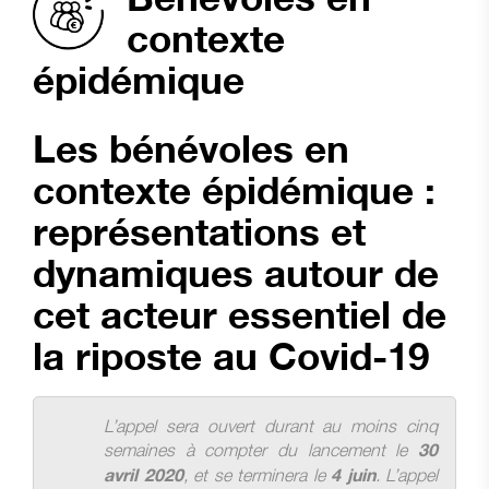
contexte
épidémique
Les bénévoles en
contexte épidémique :
représentations et
dynamiques autour de
cet acteur essentiel de
la riposte au Covid-19
L’appel sera ouvert durant au moins cinq
semaines à compter du lancement le
30
, et se terminera le
. L’appel
avril 2020
4 juin