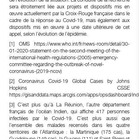
sera étroitement liée aux projets et dispositifs mis en
œuvre actuellement par la Croix-Rouge française dans le
cadre de la réponse au Covid-19, mais également aux
dispositifs mis en œuvre à une date ultérieure de cet
appel, selon l’évolution de l’épidémie.
[1]
OMS
https://www.who.int/fr/news-room/detail/30-
01-2020-statement-on-the-second-meeting-of-the-
international-health-regulations-(2005)-emergency-
committee-regarding-the-outbreak-of-novel-
coronavirus-(2019-ncov)
[2]
Coronavirus Covid-19 Global Cases by Johns
Hopkins CSSE
https://gisanddata.maps.arcgis.com/apps/opsdashboard/
[3]
C’est plus qu’à La Réunion, l’autre département
français de l’océan Indien, qui affiche 417 personnes
infectées par le Covid-19. C’est plus aussi que
l’ensemble des malades recensés dans les quatre
territoires de l’Atlantique : la Martinique (175 cas), la
Guadeloupe (149 cas), la Guyane (111) et Saint-Pierre et