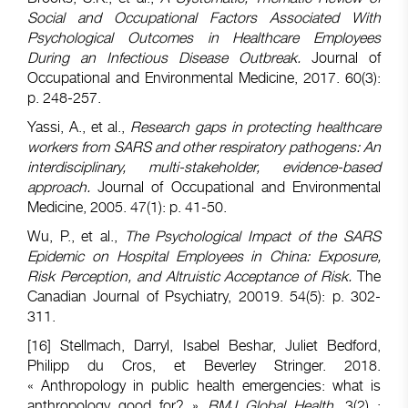
Social and Occupational Factors Associated With
Psychological Outcomes in Healthcare Employees
During an Infectious Disease Outbreak.
Journal of
Occupational and Environmental Medicine, 2017. 60(3):
p. 248-257.
Yassi, A., et al.,
Research gaps in protecting healthcare
workers from SARS and other respiratory pathogens: An
interdisciplinary, multi-stakeholder, evidence-based
approach.
Journal of Occupational and Environmental
Medicine, 2005. 47(1): p. 41-50.
Wu, P., et al.,
The Psychological Impact of the SARS
Epidemic on Hospital Employees in China: Exposure,
Risk Perception, and Altruistic Acceptance of Risk.
The
Canadian Journal of Psychiatry, 20019. 54(5): p. 302-
311.
[16]
Stellmach, Darryl, Isabel Beshar, Juliet Bedford,
Philipp du Cros, et Beverley Stringer. 2018.
« Anthropology in public health emergencies: what is
anthropology good for? »
BMJ Global Health
. 3(2) :