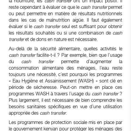
la nourriture, les
cash transfer
ont un impact positif. Il
reste cependant à évaluer ce que le
cash transfer
permet
ou peut permettre en matière de résultats nutritionnels
dans les cas de malnutrition aigüe. Il faut également
évaluer si le
cash transfer
seul est suffisant pour obtenir
les résultats souhaités ou si une combinaison de
cash
transfer
et de dons en nature est nécessaire.
Au-delà de la sécurité alimentaire, quelles activités le
cash transfer
facilite-t-il ? Par exemple, bien que l’usage
du
cash transfer
permette d’augmenter la
consommation alimentaire des ménages, l’eau reste
toujours une nécessité, c’est pourquoi les programmes
« Eau Hygiène et Assainissement (WASH) » sont clé en
période de sécheresse. Peut-on mettre en place ces
programmes WASH à travers l’usage du
cash transfer
?
Plus largement, il est nécessaire de bien comprendre les
besoins sanitaires spécifiques en vue d’une utilisation
appropriée des
cash transfer
.
Les programmes de protection sociale mis en place par
le gouvernement kenyan pour protéger les ménages des