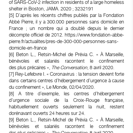
of SARS-CoV-2 infection in residents of a large homeless
shelter in Boston, JAMA. 2020 ; 3232191
[5]
D’après les récents chiffres publiés par la Fondation
Abbé Pierre, il y a 300.000 personnes sans domicile en
France ; un nombre qui a doublé depuis le dernier
décompte officiel de 2012. https://www.fondation-abbe-
pierre.fr/actualites/pres-de-300-000-personnes-sans-
domicile-en-france
[6]
Beton L.,
Retsin-Michel de Prévia
C. « À Marseille,
bénévoles et salariés racontent le confinement
des plus précaires »,
The Conversation
, 8 avril 2020.
[7]
Rey-Lefebvre I. « Coronavirus : la tension devient forte
dans certains centres d’hébergement d’urgence à cause
du confinement », Le Monde, 02/04/2020.
[8]
A titre d’exemple, les centres d’hébergement
d’urgence sociale de la Croix-Rouge française,
habituellement ouverts seulement la nuit, restent
dorénavant ouverts 24 heures sur 24.
[9]
Beton L.,
Retsin-Michel de Prévia
C. « À Marseille,
bénévoles et salariés racontent le confinement
des plus précaires »,
The Conversation
, 8 avril 2020.