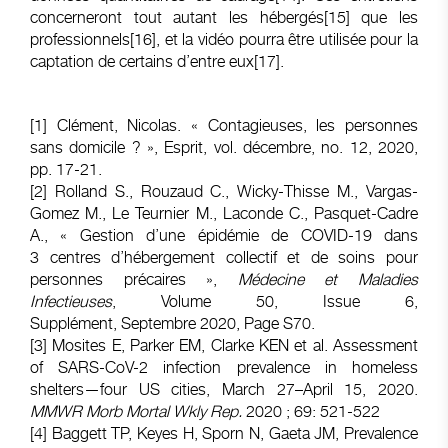
concerneront tout autant les hébergés
[15]
que les
professionnels
[16]
, et la vidéo pourra être utilisée pour la
captation de certains d’entre eux
[17]
.
[1]
Clément, Nicolas. « Contagieuses, les personnes
sans domicile ? », Esprit, vol. décembre, no. 12, 2020,
pp. 17-21.
[2]
Rolland
S.,
Rouzaud C.,
Wicky-Thisse M.,
Vargas-
Gomez M.,
Le Teurnier M.,
Laconde C.,
Pasquet-Cadre
A.
, « Gestion d’une épidémie de COVID-19 dans
3 centres d’hébergement collectif et de soins pour
personnes précaires »,
Médecine et Maladies
Infectieuses
,
Volume 50, Issue 6,
Supplément
, Septembre 2020, Page S70.
[3]
Mosites E, Parker EM, Clarke KEN et al. Assessment
of SARS-CoV-2 infection prevalence in homeless
shelters—four US cities, March 27–April 15, 2020.
MMWR Morb Mortal Wkly Rep.
2020 ; 69: 521-522
[4]
Baggett TP, Keyes H, Sporn N, Gaeta JM, Prevalence