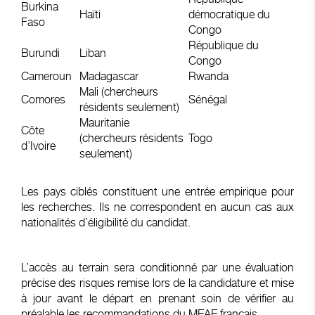
Burkina
Haïti
démocratique du
Faso
Congo
République du
Burundi
Liban
Congo
Cameroun
Madagascar
Rwanda
Mali (chercheurs
Comores
Sénégal
résidents seulement)
Mauritanie
Côte
(chercheurs résidents
Togo
d’Ivoire
seulement)
Les pays ciblés constituent une entrée empirique pour
les recherches. Ils ne correspondent en aucun cas aux
nationalités d’éligibilité du candidat.
L’accès au terrain sera conditionné par une évaluation
précise des risques remise lors de la candidature et mise
à jour avant le départ en prenant soin de vérifier au
préalable les recommandations du MEAE français.