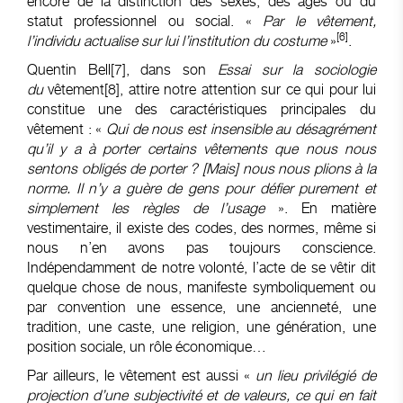
encore de la distinction des sexes, des âges ou du
statut professionnel ou social. «
Par le vêtement,
[6]
l’individu actualise sur lui l’institution du costume
»
.
Quentin Bell
[7]
, dans son
Essai sur la sociologie
du
vêtement
[8]
, attire notre attention sur ce qui pour lui
constitue une des caractéristiques principales du
vêtement : «
Qui de nous est insensible au désagrément
qu’il y a à porter certains vêtements que nous nous
sentons obligés de porter ? [Mais] nous nous plions à la
norme. Il n’y a guère de gens pour défier purement et
simplement les règles de l’usage
». En matière
vestimentaire, il existe des codes, des normes, même si
nous n’en avons pas toujours conscience.
Indépendamment de notre volonté, l’acte de se vêtir dit
quelque chose de nous, manifeste symboliquement ou
par convention une essence, une ancienneté, une
tradition, une caste, une religion, une génération, une
position sociale, un rôle économique…
Par ailleurs, le vêtement est aussi «
un lieu privilégié de
projection d’une subjectivité et de valeurs, ce qui en fait