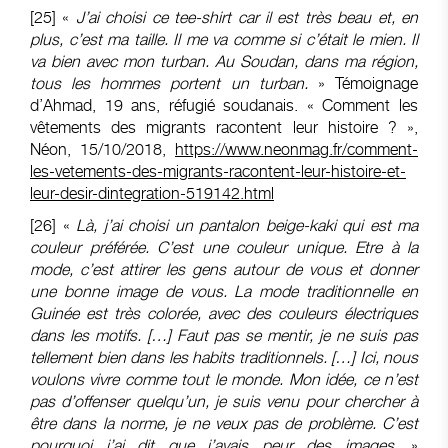
[25]
«
J’ai choisi ce tee-shirt car il est très beau et, en
plus, c’est ma taille. Il me va comme si c’était le mien. Il
va bien avec mon turban. Au Soudan, dans ma région,
tous les hommes portent un turban
.
» Témoignage
d’Ahmad, 19 ans, réfugié soudanais. « Comment les
vêtements des migrants racontent leur histoire ? »,
Néon, 15/10/2018,
https://www.neonmag.fr/comment-
les-vetements-des-migrants-racontent-leur-histoire-et-
leur-desir-dintegration-519142.html
[26]
«
Là, j’ai choisi un pantalon beige-kaki qui est ma
couleur préférée. C’est une couleur unique.
Etre à la
mode, c’est attirer les gens autour de vous et donner
une bonne image de vous. La mode traditionnelle en
Guinée est très colorée, avec des couleurs électriques
dans les motifs. […]
Faut pas se mentir, je ne suis pas
tellement bien dans les habits traditionnels.
[…] Ici, nous
voulons vivre comme tout le monde. Mon idée, ce n’est
pas d’offenser quelqu’un, je suis venu pour chercher à
être dans la norme, je ne veux pas de problème. C’est
pourquoi j’ai dit que j’avais peur des images.
»