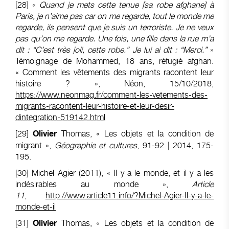
[28]
«
Quand je mets cette tenue [sa robe afghane] à
Paris, je n’aime pas car on me regarde, tout le monde me
regarde, ils pensent que je suis un terroriste. Je ne veux
pas qu’on me regarde.
Une fois, une fille dans la rue m’a
dit : “C’est très joli, cette robe.” Je lui ai dit : “Merci.”
»
Témoignage de Mohammed, 18 ans, réfugié afghan.
« Comment les vêtements des migrants racontent leur
histoire ? », Néon, 15/10/2018,
https://www.neonmag.fr/comment-les-vetements-des-
migrants-racontent-leur-histoire-et-leur-desir-
dintegration-519142.html
[29]
Thomas, « Les objets et la condition de
Olivier
migrant »,
Géographie et cultures
, 91-92 | 2014, 175-
195.
[30]
Michel Agier (2011), « Il y a le monde, et il y a les
indésirables au monde »,
Article
11
,
http://www.article11.info/?Michel-Agier-Il-y-a-le-
monde-et-il
[31]
Thomas, « Les objets et la condition de
Olivier