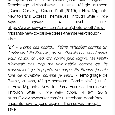
Témoignage d’Aboubacar, 21 ans, réfugié guinéen
(Guinée-Conakry). Coralie Kraft (2019), « How Migrants
New to Paris Express Themselves Through Style »,
The
New Yorker
, 4 avril 2019
https://www.newyorker.com/culture/photo-booth/how-
migrants-new-to-paris-express-themselves-through-
style
[27]
«
J’aime ces habits…
j’aime m’habiller comme un
Américain !
En Somalie, on ne s’habille pas aussi serré,
vous savez, on met des habits plus larges. Ma famille
n’aimerait pas trop me voir habillé comme ça. Ils
trouveraient ça trop près du corps. En France, je suis
libre de m’habiller comme je veux.
» Témoignage de
Bashir, 20 ans, réfugié somalien. Coralie Kraft (2019),
« How Migrants New to Paris Express Themselves
Through Style »,
The New Yorker
, 4 avril 2019
https://www.newyorker.com/culture/photo-booth/how-
migrants-new-to-paris-express-themselves-through-
style