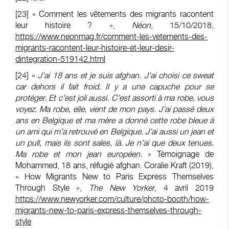
[23]
« Comment les vêtements des migrants racontent
leur histoire ? »,
Néon
, 15/10/2018,
https://www.neonmag.fr/comment-les-vetements-des-
migrants-racontent-leur-histoire-et-leur-desir-
dintegration-519142.html
[24]
«
J’ai 18 ans et je suis afghan. J’ai choisi ce sweat
car dehors il fait froid. Il y a une capuche pour se
protéger. Et c’est joli aussi. C’est assorti à ma robe, vous
voyez. Ma robe, elle, vient de mon pays. J’ai passé deux
ans en Belgique et ma mère a donné cette robe bleue à
un ami qui m’a retrouvé en Belgique. J’ai aussi un jean et
un pull, mais ils sont sales, là.
Je n’ai que deux tenues.
Ma robe et mon jean européen.
» Témoignage de
Mohammed, 18 ans, réfugié afghan. Coralie Kraft (2019),
« How Migrants New to Paris Express Themselves
Through Style »,
The New Yorker
, 4 avril 2019
https://www.newyorker.com/culture/photo-booth/how-
migrants-new-to-paris-express-themselves-through-
style