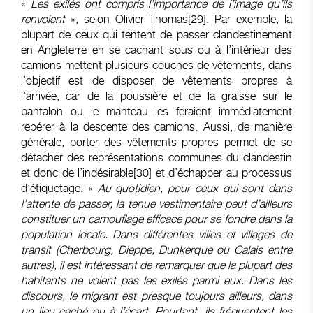
«
Les exilés ont compris l’importance de l’image qu’ils
renvoient
», selon Olivier Thomas
[29]
. Par exemple, la
plupart de ceux qui tentent de passer clandestinement
en Angleterre en se cachant sous ou à l’intérieur des
camions mettent plusieurs couches de vêtements, dans
l’objectif est de disposer de vêtements propres à
l’arrivée, car de la poussière et de la graisse sur le
pantalon ou le manteau les feraient immédiatement
repérer à la descente des camions. Aussi, de manière
générale, porter des vêtements propres permet de se
détacher des représentations communes du clandestin
et donc de l’indésirable
[30]
et d’échap­per au processus
d’étiquetage. «
Au quotidien, pour ceux qui sont dans
l’attente de passer, la tenue vestimentaire peut d’ailleurs
constituer un camouflage efficace pour se fondre dans la
population locale. Dans différentes villes et villages de
transit (Cherbourg, Dieppe, Dunkerque ou Calais entre
autres), il est intéressant de remarquer que la plupart des
habi­tants ne voient pas les exilés parmi eux. Dans les
discours, le migrant est presque toujours ailleurs, dans
un lieu caché ou à l’écart. Pourtant, ils fréquentent les