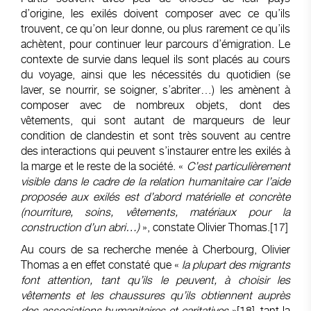
d’origine, les exilés doivent composer avec ce qu’ils
trouvent, ce qu’on leur donne, ou plus rarement ce qu’ils
achètent, pour continuer leur parcours d’émigration. Le
contexte de survie dans lequel ils sont placés au cours
du voyage, ainsi que les nécessités du quotidien (se
laver, se nourrir, se soigner, s’abriter…) les amènent à
composer avec de nombreux objets, dont des
vêtements, qui sont autant de marqueurs de leur
condition de clandestin et sont très souvent au centre
des interactions qui peuvent s’instaurer entre les exilés à
la marge et le reste de la société. «
C’est particulièrement
visible dans le cadre de la relation humanitaire car l’aide
proposée aux exilés est d’abord matérielle et concrète
(nourriture, soins, vêtements, matériaux pour la
construction d’un abri…)
», constate Olivier Thomas.
[17]
Au cours de sa recherche menée à Cherbourg, Olivier
Thomas a en effet constaté que «
la plupart des migrants
font attention, tant qu’ils le peuvent, à choisir les
vêtements et les chaussures qu’ils obtiennent auprès
des associations humanitaires et caritatives
»
[18]
, tant la