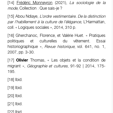
[14]
Frédéric Monneyron
(2021),
La sociologie de la
mode
, Collection : Que sais-je ?
[15]
Abou Ndiaye
,
L’ordre vestimentaire. De la distinction
par l’habillement à la culture de l’élégance
, L’Harmattan,
coll. « Logiques sociales », 2014, 310 p.
[16]
Gherchanoc, Florence, et Valérie Huet. « Pratiques
politiques et culturelles du vêtement. Essai
historiographique »,
Revue historique
, vol. 641, no. 1,
2007, pp. 3-30.
[17]
Thomas, « Les objets et la condition de
Olivier
migrant »,
Géographie et cultures
, 91-92 | 2014, 175-
195.
[18]
Ibid.
[19]
Ibid.
[20]
Ibid.
[21]
Ibid.
[22]
Ibid.