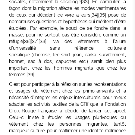
sociales, notamment la sociologie
[33]
. En particulier, la
façon dont la migration affecte les modes vestimentaires
de ceux qui décident de vivre ailleurs
[34]
[35]
pose de
nombreuses questions et hypothèses qui méritent d’être
étudiées. Par exemple, le souci de se fondre dans la
masse, pour ne surtout pas être considéré comme un
réfugié
[36]
[37]
[38]
, via des vêtements à l’allure
d’universalité sans référence culturelle
spécifique (chemise, tee-shirt, jean, parka, survêtement,
bonnet, sac à dos, capuches etc.) serait bien plus
important chez les hommes migrants que chez les
femmes.
[39]
C’est pour participer à la réflexion sur les représentations
et usages du vêtement chez les primo-arrivants et la
nécessité d’intégrer les enjeux interculturels pour mieux
adapter les activités textiles de la CRf que la Fondation
Croix-Rouge française a décidé de lancer cet appel.
Celui-ci invite à étudier les usages plurivoques du
vêtement chez les personnes migrantes, tantôt
marqueur culturel pour réaffirmer une identité malmenée