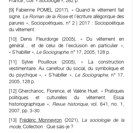
France., coll. « Sociologie », 262 p.
[9]
Fabienne POMEL (2017), « Quand le vêtement fait
signe.
Le Roman de la Rose
et l’écriture allégorique des
parures », Sociopoétiques, n° 2 | 2017 : Sociopoétique
du vêtement.
[10]
Denis Fleurdorge (2005), « Du vêtement en
général… et de celui de l’exclusion en particulier »,
« S’habiller »,
Le Sociographe
, n° 17, 2005, 128 p.
[11]
Sylvie Pouilloux (2005), « La construction
vestimentaire. Au carrefour du social, du symbolique et
du psychique », « S’habiller »,
Le Sociographe
, n° 17,
2005, 128 p.
[12]
Gherchanoc, Florence, et Valérie Huet. « Pratiques
politiques et culturelles du vêtement. Essai
historiographique »,
Revue historique
, vol. 641, no. 1,
2007, pp. 3-30.
[13]
Frédéric Monneyron
(2021),
La sociologie de la
mode
, Collection : Que sais-je ?