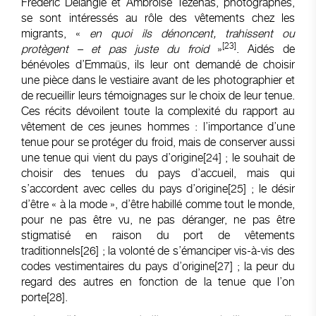
Frédéric Delangle et Ambroise Tézenas, photographes,
se sont intéressés au rôle des vêtements chez les
migrants, «
en quoi ils dénoncent, trahissent ou
[23]
protègent – et pas juste du froid
»
. Aidés de
bénévoles d’Emmaüs, ils leur ont demandé de choisir
une pièce dans le vestiaire avant de les photographier et
de recueillir leurs témoignages sur le choix de leur tenue.
Ces récits dévoilent toute la complexité du rapport au
vêtement de ces jeunes hommes : l’importance d’une
tenue pour se protéger du froid, mais de conserver aussi
une tenue qui vient du pays d’origine
[24]
; le souhait de
choisir des tenues du pays d’accueil, mais qui
s’accordent avec celles du pays d’origine
[25]
; le désir
d’être « à la mode », d’être habillé comme tout le monde,
pour ne pas être vu, ne pas déranger, ne pas être
stigmatisé en raison du port de vêtements
traditionnels
[26]
; la volonté de s’émanciper vis-à-vis des
codes vestimentaires du pays d’origine
[27]
; la peur du
regard des autres en fonction de la tenue que l’on
porte
[28]
.