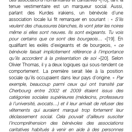
tenue vestimentaire est un marqueur social. Aussi,
parlant des Kurdes irakiens, un bénévole d’une
association locale lui fit remarquer en souriant : «
S’ils
veulent des chaussures blanches, ils vont jeter les noires
même si elles sont neuves. Ils sont exigeants. Tu vois
pour certains que ce sont des bourgeois…
»
[19]
. En
qualifiant les exilés d’exigeants et de bourgeois, «
ce
bénévole faisait implicitement référence à l’importance
qu’ils accordent à la présentation de soi
»
[20]
. Selon
Olivier Thomas, il y a deux logiques qui sous-tendent ce
comportement. La première serait liée à la position
sociale qu’ils occupaient dans leur pays d’origine. «
Par
exemple, beaucoup parmi ceux qui ont transité par
Cherbourg entre 2002 et 2009 étaient issus des
catégories sociales supérieures (médecins, professeurs
à l’université, avocats…) et il leur arrivait de refuser des
vêtements qui auraient marqué trop fortement leur
déclassement social. Cela pouvait d’ailleurs susciter
l’incompréhension des bénévoles des associations
caritatives habitués à venir en aide à des personnes