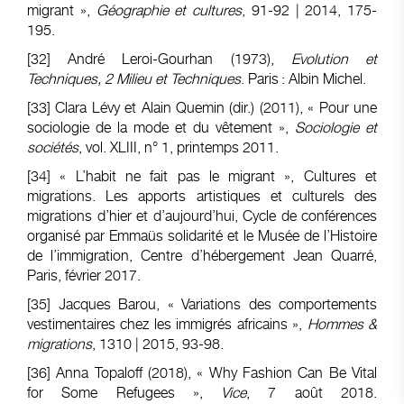
migrant »,
Géographie et cultures
, 91-92 | 2014, 175-
195.
[32]
André Leroi-Gourhan (1973),
Evolution et
Techniques, 2 Milieu et Techniques
. Paris : Albin Michel.
[33]
Clara Lévy et Alain Quemin (dir.) (2011), « Pour une
sociologie de la mode et du vêtement »,
Sociologie et
sociétés
, vol. XLIII, n° 1, printemps 2011.
[34]
« L’habit ne fait pas le migrant », Cultures et
migrations. Les apports artistiques et culturels des
migrations d’hier et d’aujourd’hui, Cycle de conférences
organisé par Emmaüs solidarité et le Musée de l’Histoire
de l’immigration, Centre d’hébergement Jean Quarré,
Paris, février 2017.
[35] J
acques Barou, « Variations des comportements
vestimentaires chez les immigrés africains »,
Hommes &
migrations
, 1310 | 2015, 93-98.
[36]
Anna Topaloff (2018), « Why Fashion Can Be Vital
for Some Refugees »,
Vice
, 7 août 2018.