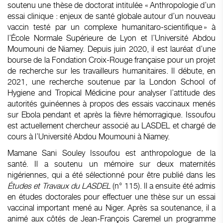
soutenu une thèse de doctorat intitulée « Anthropologie d’un
essai clinique : enjeux de santé globale autour d’un nouveau
vaccin testé par un complexe humanitaro-scientifique » à
l’École Normale Supérieure de Lyon et l’Université Abdou
Moumouni de Niamey. Depuis juin 2020, il est lauréat d’une
bourse de la Fondation Croix-Rouge française pour un projet
de recherche sur les travailleurs humanitaires. Il débute, en
2021, une recherche soutenue par la London School of
Hygiene and Tropical Médicine pour analyser l’attitude des
autorités guinéennes à propos des essais vaccinaux menés
sur Ebola pendant et après la fièvre hémorragique. Issoufou
est actuellement chercheur associé au LASDEL et chargé de
cours à l’Université Abdou Moumouni à Niamey.
Mamane Sani Souley Issoufou est anthropologue de la
santé. Il a soutenu un mémoire sur deux maternités
nigériennes, qui a été sélectionné pour être publié dans les
Études et Travaux du LASDEL
(n° 115). Il a ensuite été admis
en études doctorales pour effectuer une thèse sur un essai
vaccinal important mené au Niger. Après sa soutenance, il a
animé aux côtés de Jean-François Caremel un programme