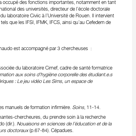
 a occupé des fonctions importantes, notamment en tant
ational des universités, directeur de l’école doctorale
du laboratoire Civiic à l’Université de Rouen. Il intervient
, tels que les IFSI, IFMK, IFCS, ainsi qu’au Cefedem de
Rinaudo est accompagné par 3 chercheuses :
ociée du laboratoire Cirnef, cadre de santé formatrice
rmation aux soins d’hygiène corporelle des étudiant.e.s
ériques : Le jeu vidéo Les Sims, un espace de
les manuels de formation infirmière.
Soins
, 11-14.
nantes-chercheures, du prendre soin à la recherche
o (dir.).
Nouaisons en sciences de l’éducation et de la
ours doctoraux
(p.67-84). Cépadues.