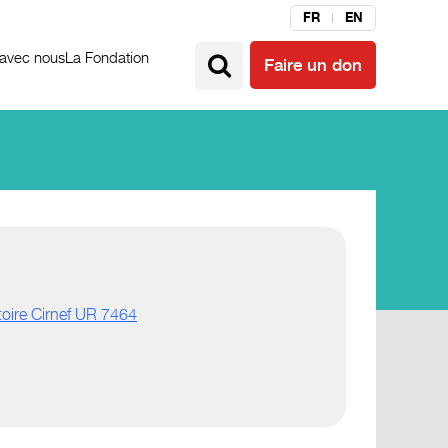
FR
EN
 avec nous
La Fondation
Faire un don
toire Cirnef UR 7464