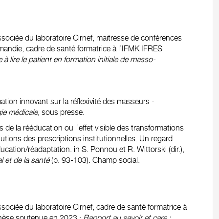
sociée du laboratoire Cirnef, maitresse de conférences
mandie, cadre de santé formatrice à l’IFMK IFRES
à lire le patient en formation initiale de masso-
mation innovant sur la réflexivité des masseurs -
ie médicale
, sous presse.
 de la rééducation ou l’effet visible des transformations
utions des prescriptions institutionnelles. Un regard
cation/réadaptation. in S. Ponnou et R. Wittorski (dir.),
l et de la santé
(p. 93-103). Champ social.
ociée du laboratoire Cirnef, cadre de santé formatrice à
Thèse soutenue en 2023 :
Rapport au savoir et care :