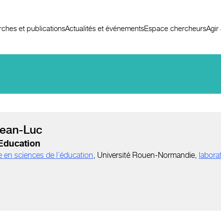
ches et publications
Actualités et événements
Espace chercheurs
Agir
ean-Luc
'Education
e en sciences de l’éducation
, Université Rouen-Normandie,
labora