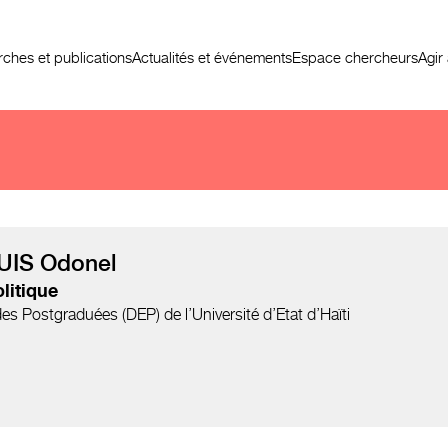
ches et publications
Actualités et événements
Espace chercheurs
Agir
UIS Odonel
litique
es Postgraduées (DEP) de l’Université d’Etat d’Haïti