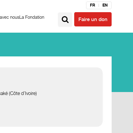
FR
EN
 avec nous
La Fondation
Faire un don
ké (Côte d’Ivoire)