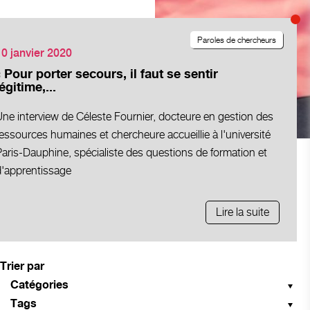
Paroles de chercheurs
10 janvier 2020
« Pour porter secours, il faut se sentir
légitime,...
ne interview de Céleste Fournier, docteure en gestion des
essources humaines et chercheure accueillie à l'université
aris-Dauphine, spécialiste des questions de formation et
d'apprentissage
Lire la suite
Trier par
Catégories
Tags