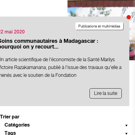
Publications et multimédias
22 mai 2020
Soins communautaires à Madagascar :
pourquoi on y recourt...
n article scientifique de l'économiste de la Santé Marilys
ictoire Razakamanana, publié à l'issue des travaux qu'elle a
menés avec le soutien de la Fondation
Lire la suite
Trier par
Catégories
Tags