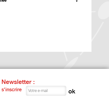
née
Newsletter :
s'inscrire