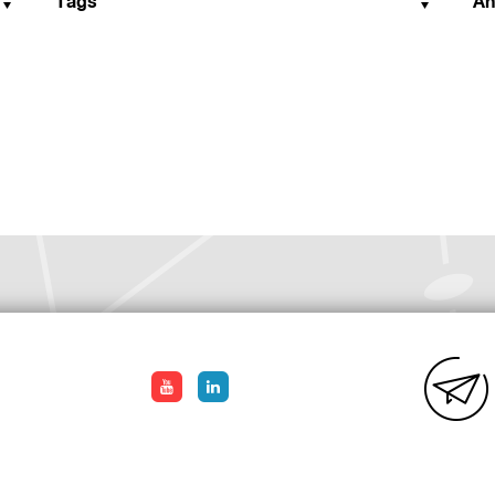
Tags
An