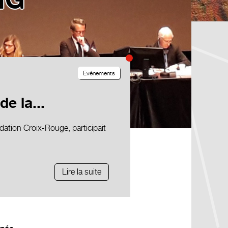
NG
Evénements
e la...
ndation Croix-Rouge, participait
Lire la suite