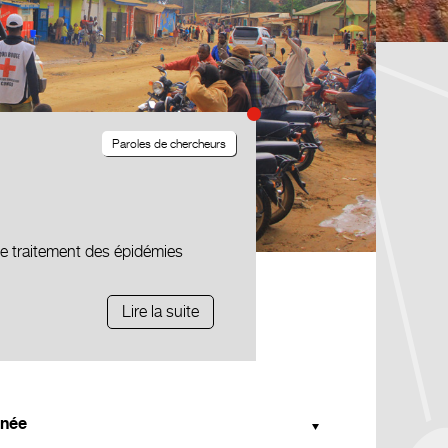
Paroles de chercheurs
le traitement des épidémies
Lire la suite
née