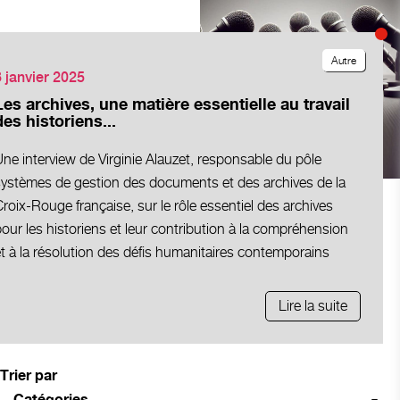
Autre
3 janvier 2025
Les archives, une matière essentielle au travail
des historiens...
ne interview de Virginie Alauzet, responsable du pôle
systèmes de gestion des documents et des archives de la
roix-Rouge française, sur le rôle essentiel des archives
our les historiens et leur contribution à la compréhension
t à la résolution des défis humanitaires contemporains
Lire la suite
Trier par