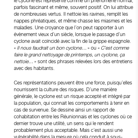
le cyclone est représenté comme un phénomène normal,
parfois fascinant et même, souvent positif. On lui attribue
de nombreuses vertus. Il nettoie les ravines, remplit les
nappes phréatiques, et même chasse les miasmes et les
maladies. Une croyance que l’on peut rapporter à un
évènement vieux d’un siècle, lorsque le passage d’un
cyclone avait coïncidé avec la fin de la grippe espagnole.
«
Il nous faudrait un bon cyclone…
» ou «
C’est comme
faire le grand nettoyage de printemps, un cyclone, ça
nettoie…
» sont des phrases relevées lors des entretiens
avec des habitants.
Ces représentations peuvent être une force, puisqu’elles
nourrissent la culture des risques. D’une manière
générale, le cyclone est un risque accepté et intégré par
la population, qui connait les comportements à tenir en
cas de survenue. Se dessine ainsi un rapport de
cohabitation entre les Réunionnais et les cyclones où ce
dernier trouve une utilité, un sens qui le rendent
probablement plus acceptable. Mais c’est aussi une
vulnérabilité dans la mesure où cela conduit à sous-