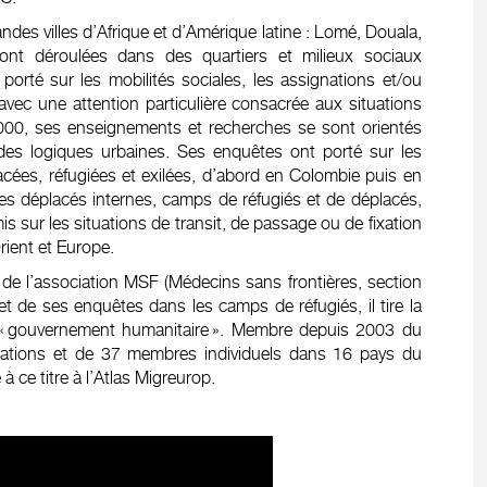
des villes d’Afrique et d’Amérique latine : Lomé, Douala,
ont déroulées dans des quartiers et milieux sociaux
porté sur les mobilités sociales, les assignations et/ou
, avec une attention particulière consacrée aux situations
s 2000, ses enseignements et recherches se sont orientés
es logiques urbaines. Ses enquêtes ont porté sur les
ées, réfugiées et exilées, d’abord en Colombie puis en
 les déplacés internes, camps de réfugiés et de déplacés,
s sur les situations de transit, de passage ou de fixation
rient et Europe.
n de l’association MSF (Médecins sans frontières, section
t de ses enquêtes dans les camps de réfugiés, il tire la
u « gouvernement humanitaire ». Membre depuis 2003 du
ations et de 37 membres individuels dans 16 pays du
à ce titre à l’Atlas Migreurop.