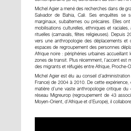
Michel Agier a mené des recherches dans de gran
Salvador de Bahia, Cali. Ses enquêtes se s
marginaux, subalternes ou précaires. Elles ont 
mobilisations culturelles, ethniques et raciales
rituelles (carnavals, fêtes religieuses). Depui
vers une anthropologie des déplacements et d
espaces de regroupement des personnes déplac
Afrique noire : périphéries urbaines accueillant
zones de transit. Plus récemment, l’accent est mi
des migrants et réfugiés entre Afrique, Proche-O
Michel Agier est élu au conseil d’administratio
France) de 2004 à 2010. De cette expérience, e
matière d’une vaste anthropologie critique d
réseau Migreurop (regroupement de 43 associ
Moyen-Orient, d’Afrique et d’Europe), il collabore 