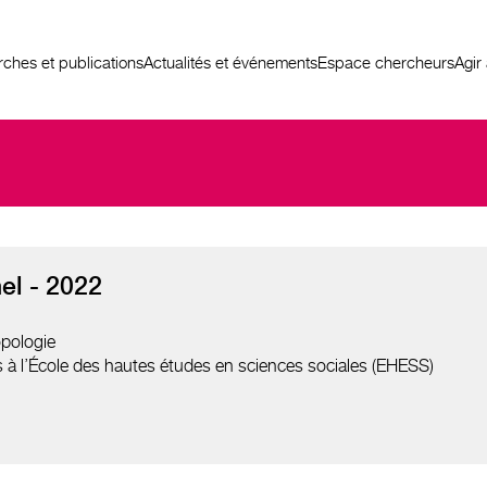
ches et publications
Actualités et événements
Espace chercheurs
Agir
el - 2022
pologie
s à l’École des hautes études en sciences sociales (EHESS)