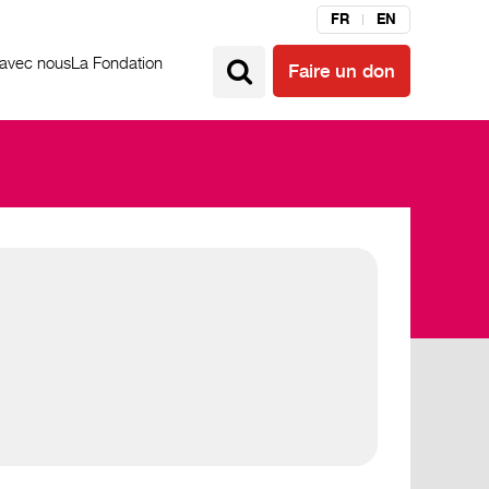
FR
EN
 avec nous
La Fondation
Faire un don