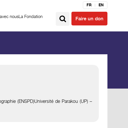
FR
EN
 avec nous
La Fondation
Faire un don
émographie (ENSPD)Université de Parakou (UP) –