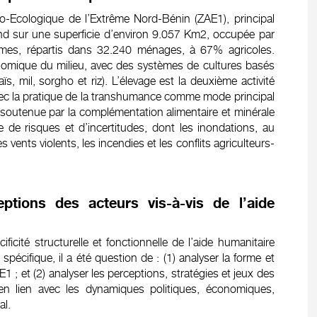
o-Ecologique de l’Extrême Nord-Bénin (ZAE1), principal
nd sur une superficie d’environ 9.057 Km2, occupée par
mes, répartis dans 32.240 ménages, à 67% agricoles.
économique du milieu, avec des systèmes de cultures basés
aïs, mil, sorgho et riz). L’élevage est la deuxième activité
c la pratique de la transhumance comme mode principal
soutenue par la complémentation alimentaire et minérale
de risques et d’incertitudes, dont les inondations, au
s vents violents, les incendies et les conflits agriculteurs-
eptions des acteurs vis-à-vis de l’aide
ficité structurelle et fonctionnelle de l’aide humanitaire
écifique, il a été question de : (1) analyser la forme et
1 ; et (2) analyser les perceptions, stratégies et jeux des
 en lien avec les dynamiques politiques, économiques,
al.