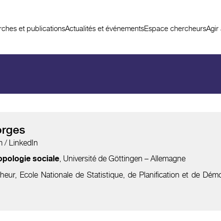
ches et publications
Actualités et événements
Espace chercheurs
Agir
rges
m /
LinkedIn
, Université de Göttingen – Allemagne
opologie sociale
eur, Ecole Nationale de Statistique, de Planification et de D