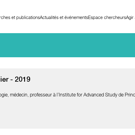
ches et publications
Actualités et événements
Espace chercheurs
Agir
er - 2019
gie, médecin, professeur à l’Institute for Advanced Study de Prin