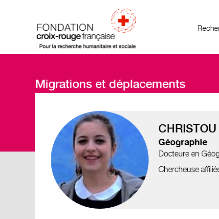
Recher
Migrations et déplacements
CHRISTOU 
Géographie
Docteure en Géogra
Chercheuse affilié