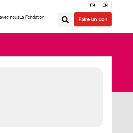
FR
EN
 avec nous
La Fondation
Faire un don