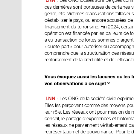
: Les ONG locales sont perçues comme
LNN
ces dernières sont porteuses de certaines va
genre, etc. Victimes d’accusations fallacie
déstabiliser le pays, ou encore accusées de 
financement du terrorisme. Fin 2024, certain
opération est financée par les bailleurs de
a eu transaction de fortes sommes d’argent.
« quote-part » pour autoriser ou accompagner
comprendre que la structuration des réseaux
renforcement de la crédibilité et de l’effica
Vous évoquez aussi les lacunes ou les f
vos observations à ce sujet ?
: Les ONG de la société civile exprim
LNN
Elles les perçoivent comme des moyens pou
leur rôle. Les réseaux ont pour mission de r
conseil, le partage d’expériences et l’informat
les réseaux ne parviennent véritablement p
représentation et de gouvernance. Pour le dir