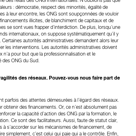
 des relais des ONG internationales. N’oublions pas que
leurs : démocratie, respect des minorités, égalité de
uses à leur encontre, les ONG sont soupçonnées de vouloir
financements illicites, de blanchiment de capitaux et de
es se sont vues frapper d’interdiction. De plus, lorsqu’une
 fonds internationaux, on suppose systématiquement qu’il y
 Certaines autorités administratives demandent alors leur
 les interventions. Les autorités administratives doivent
 n’a pour but que la professionnalisation et le
cité des ONG du Sud.
ragilités des réseaux. Pouvez-vous nous faire part de
ent parfois des attentes démesurées à l’égard des réseaux.
r obtenir des financements. Or, ce n’est absolument pas
enforcer la capacité d’action des ONG par la formation, le
ion. Ce sont des facilitateurs. Aussi, faute de statut clair,
as à s’accorder sur les mécanismes de financement, de
e simplement, c’est celui qui paie qui a le contrôle. Enfin,