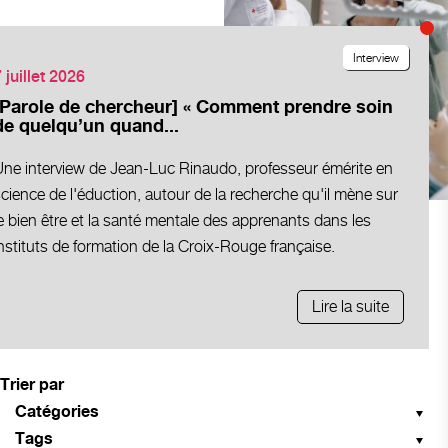
Interview
 juillet 2026
[Parole de chercheur] « Comment prendre soin
de quelqu’un quand...
Une interview de Jean-Luc Rinaudo, professeur émérite en
cience de l'éduction, autour de la recherche qu'il mène sur
e bien être et la santé mentale des apprenants dans les
nstituts de formation de la Croix-Rouge française.
Lire la suite
Trier par
Catégories
Tags