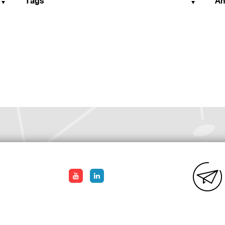
Tags
An