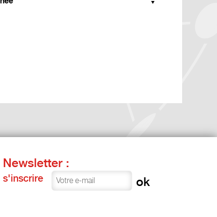
née
Newsletter :
s'inscrire