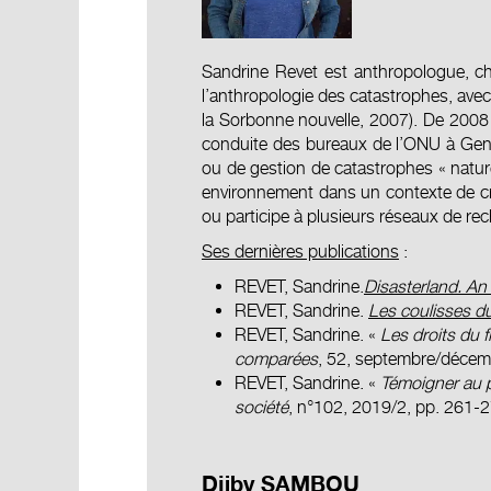
Sandrine Revet est anthropologue, c
l’anthropologie des catastrophes, ave
la Sorbonne nouvelle, 2007). De 2008 à
conduite des bureaux de l’ONU à Genè
ou de gestion de catastrophes « nature
environnement dans un contexte de cri
ou participe à plusieurs réseaux de re
Ses dernières publications
:
REVET, Sandrine.
Disasterland.
An 
REVET, Sandrine.
Les coulisses d
REVET, Sandrine. «
Les droits du 
comparées
, 52, septembre/décem
REVET, Sandrine. «
Témoigner au p
société
, n°102, 2019/2, pp. 261-2
Djiby SAMBOU