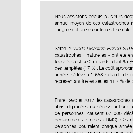
Nous assistons depuis plusieurs déc
annuel moyen de ces catastrophes m
l’augmentation se confirme et semble
Selon le
World Disasters Report 201
catastrophes « naturelles » ont été e
touchées est de 2 milliards, dont 95 %
des tempêtes (17 %). Le coût approxim
années s’élève à 1 658 milliards de d
représentant à elles seules 41,7 % de 
Entre 1998 et 2017, les catastrophes 
abris, déplacées, ou nécessitant une 
de personnes, causent 67 000 décès
déplacements internes (IDMC). Ces ch
personnes pourraient chaque année a
conséquences socioéconomiques des