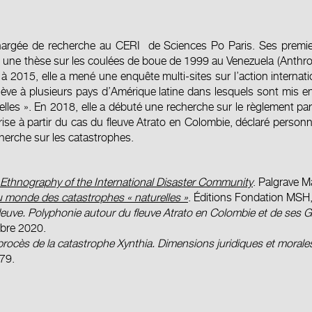
hargée de recherche au CERI de Sciences Po Paris. Ses premier
c une thèse sur les coulées de boue de 1999 au Venezuela (Anthr
 2015, elle a mené une enquête multi-sites sur l’action internatio
ve à plusieurs pays d’Amérique latine dans lesquels sont mis 
lles ». En 2018, elle a débuté une recherche sur le règlement par 
se à partir du cas du fleuve Atrato en Colombie, déclaré personna
cherche sur les catastrophes.
Ethnography of the International Disaster Community
. Palgrave M
u monde des catastrophes « naturelles »
. Éditions Fondation MSH,
fleuve. Polyphonie autour du fleuve Atrato en Colombie et de ses 
bre 2020.
rocès de la catastrophe Xynthia. Dimensions juridiques et morales
79.