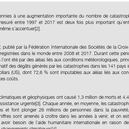
ennies à une augmentation importante du nombre de catastrophes
esuré entre 1997 et 2017 est deux fois plus important qu’en
 même s’accentuer
[2]
.
8
, publié par la Fédération Internationale des Sociétés de la Cr
nregistrées dans le monde entre 2008 et 2017. Durant cette pér
 l’ont été par des aléas liés aux conditions météorologiques, pri
atif des dégâts générés par les catastrophes dans les 141 pays
ollars (US), dont 72,6 % sont imputables aux aléas liés aux co
ces coûts.
climatiques et géophysiques ont causé 1,3 million de morts et 4,4
assistance urgente
[3]
. Chaque année, en moyenne, les catastrophe
 et font plonger 26 millions de personnes dans la pauvreté, 
iffres sont amenés à croître dans les années à venir, et on est
voir besoin de l’aide humanitaire internationale en raison de
 changements climatiques
[4]
.