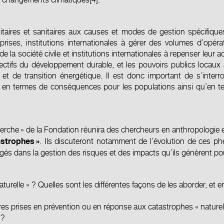
aires et sanitaires aux causes et modes de gestion spécifiques 
rises, institutions internationales à gérer des volumes d’opérat
 la société civile et institutions internationales à repenser leur a
jectifs du développement durable, et les pouvoirs publics loca
et de transition énergétique. Il est donc important de s’inte
s en termes de conséquences pour les populations ainsi qu’en t
cherche » de la Fondation réunira des chercheurs en anthropologie
. Ils discuteront notamment de l’évolution de ces p
astrophes
»
gés dans la gestion des risques et des impacts qu’ils génèrent pou
urelle » ? Quelles sont les différentes façons de les aborder, et e
ures prises en prévention ou en réponse aux catastrophes « naturell
 ?