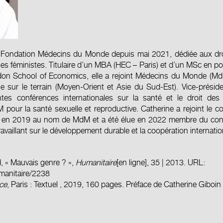
a Fondation Médecins du Monde depuis mai 2021, dédiée aux droit
iles féministes. Titulaire d’un MBA (HEC – Paris) et d’un MSc en po
don School of Economics, elle a rejoint Médecins du Monde (Md
ue sur le terrain (Moyen-Orient et Asie du Sud-Est). Vice-prési
es conférences internationales sur la santé et le droit des f
pour la santé sexuelle et reproductive. Catherine a rejoint le co
ise) en 2019 au nom de MdM et a été élue en 2022 membre du con
illant sur le développement durable et la coopération internatio
d, « Mauvais genre ? »,
Humanitaire
[en ligne], 35 | 2013. URL:
umanitaire/2238
nce
, Paris :
Textuel
, 2019, 160 pages. Préface de Catherine Giboin