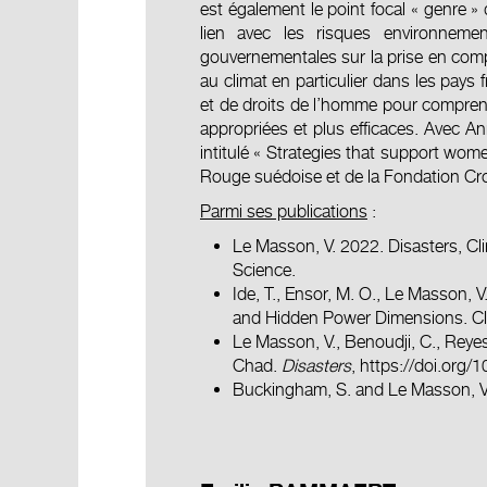
est également le point focal « genre »
lien avec les risques environnemen
gouvernementales sur la prise en comp
au climat en particulier dans les pays
et de droits de l’homme pour compren
appropriées et plus efficaces. Avec A
intitulé « Strategies that support wome
Rouge suédoise et de la Fondation Cr
Parmi ses publications
:
Le Masson, V. 2022. Disasters, C
Science.
Ide, T., Ensor, M. O., Le Masson, V
and Hidden Power Dimensions. Cli
Le Masson, V., Benoudji, C., Reyes
Chad.
Disasters
,
https://doi.org/
Buckingham, S. and Le Masson, V