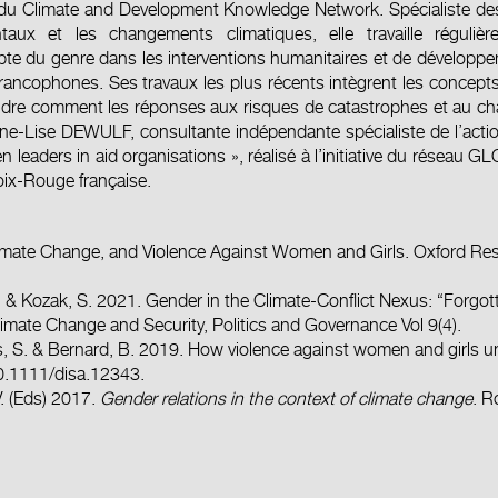
 du
Climate and Development Knowledge Network
. Spécialiste d
taux et les changements climatiques, elle travaille réguli
te du genre dans les interventions humanitaires et de développeme
 francophones. Ses travaux les plus récents intègrent les concepts 
dre comment les réponses aux risques de catastrophes et au ch
nne-Lise DEWULF, consultante indépendante spécialiste de l’action
n leaders in aid organisations », réalisé à l’initiative du réseau 
oix-Rouge française.
limate Change, and Violence Against Women and Girls. Oxford Res
. & Kozak, S. 2021. Gender in the Climate-Conflict Nexus: “Forgotte
mate Change and Security, Politics and Governance Vol 9(4).
, S. & Bernard, B. 2019. How violence against women and girls und
10.1111/disa.12343
.
. (Eds) 2017.
Gender relations in the context of climate change
. R