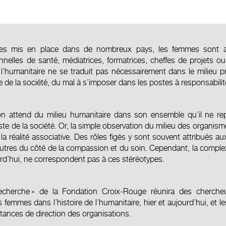
es mis en place dans de nombreux pays, les femmes sont au
sionnelles de santé, médiatrices, formatrices, cheffes de proje
’humanitaire ne se traduit pas nécessairement dans le milieu p
 de la société, du mal à s’imposer dans les postes à responsabilit
on attend du milieu humanitaire dans son ensemble qu’il ne repr
de la société. Or, la simple observation du milieu des organismes
 la réalité associative. Des rôles figés y sont souvent attribué
 autres du côté de la compassion et du soin. Cependant, la complex
d’hui, ne correspondent pas à ces stéréotypes.
recherche » de la Fondation Croix-Rouge réunira des cherche
 femmes dans l’histoire de l’humanitaire, hier et aujourd’hui, et
stances de direction des organisations.