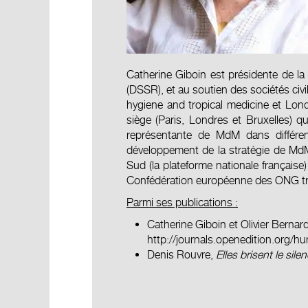
Catherine Giboin est présidente de l
(DSSR), et au soutien des sociétés civ
hygiene and tropical medicine et Lon
siège (Paris, Londres et Bruxelles) q
représentante de MdM dans différent
développement de la stratégie de MdM 
Sud (la plateforme nationale frança
Confédération européenne des ONG trava
Parmi ses publications :
Catherine Giboin et Olivier Bernar
http://journals.openedition.org/h
Denis Rouvre,
Elles brisent le sile