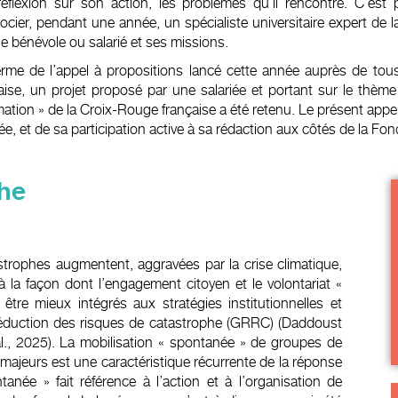
éflexion sur son action, les problèmes qu’il rencontre. C’es
ocier, pendant une année, un spécialiste universitaire expert de l
le bénévole ou salarié et ses missions.
rme de l’appel à propositions lancé cette année auprès de tous
aise, un projet proposé par une salariée et portant sur le thème
mation » de la Croix-Rouge française a été retenu. Le présent appel e
iée, et de sa participation active à sa rédaction aux côtés de la Fon
he
astrophes augmentent, aggravées par la crise climatique,
 la façon dont l’engagement citoyen et le volontariat «
tre mieux intégrés aux stratégies institutionnelles et
 réduction des risques de catastrophe (GRRC) (Daddoust
 al., 2025). La mobilisation « spontanée » de groupes de
 majeurs est une caractéristique récurrente de la réponse
anée » fait référence à l’action et à l’organisation de