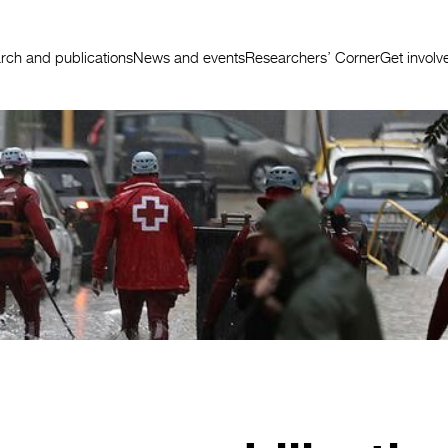
rch and publications
News and events
Researchers’ Corner
Get involv