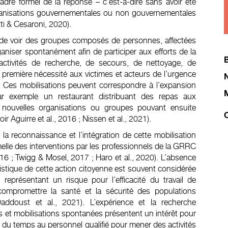
dre formel de la réponse – c’est-à-dire sans avoir été
ganisations gouvernementales ou non gouvernementales
tti & Cesaroni, 2020).
are de voir des groupes composés de personnes, affectées
aniser spontanément afin de participer aux efforts de la
B
ctivités de recherche, de secours, de nettoyage, de
e première nécessité aux victimes et acteurs de l’urgence
). Ces mobilisations peuvent correspondre à l’expansion
M
(par exemple un restaurant distribuant des repas aux
 nouvelles organisations ou groupes pouvant ensuite
C
r Aguirre et al., 2016 ; Nissen et al., 2021).
la reconnaissance et l’intégration de cette mobilisation
melle des interventions par les professionnels de la GRRC
016 ; Twigg & Mosel, 2017 ; Haro et al., 2020). L’absence
ristique de cette action citoyenne est souvent considérée
présentant un risque pour l’efficacité du travail de
compromettre la santé et la sécurité des populations
ddoust et al., 2021). L’expérience et la recherche
s et mobilisations spontanées présentent un intérêt pour
 du temps au personnel qualifié pour mener des activités