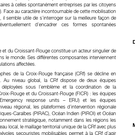
aires à celles spontanément entreprises par les citoyens
7). Face au caractère incontournable de cette mobilisation
 il semble utile de s’interroger sur la meilleure façon de
t éventuellement d’encadrer ces formes spontanées
D
 et du Croissant-Rouge constitue un acteur singulier de
ns le monde. Ses différentes composantes interviennent
ations affectées.
phes de la Croix-Rouge française (CRf) se décline en
cal. Au niveau global, la CRf dispose de deux équipes
e déployées sous l’emblème et la coordination de la
 Croix-Rouge et du Croissant-Rouge (FICR) : les équipes
(Emergency response units – ERU) et les équipes
iveau régional, les plateformes d’intervention régionale
riques-Caraïbes (PIRAC), Océan Indien (PIROI) et Océan
ionnement stratégique, notamment dans les régions les
M
eau local, le maillage territorial unique de la CRf avec plus
évoles secouristes mobilisables permet à la CRf d’agir