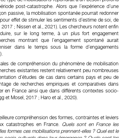
période post-catastrophe. Alors que l’expérience d’une
çon passive, la mobilisation spontanée pourrait redonner
pour effet de stimuler les sentiments d’estime de soi, de
 2017 ; Nissen et al., 2021). Les chercheurs notent enfin
nduire, sur le long terme, à un plus fort engagement
cherches montrant que l’engagement spontané aurait
renniser dans le temps sous la forme d’engagements
).
nitiales de compréhension du phénomène de mobilisation
herches existantes restent relativement peu nombreuses
sentation d’études de cas dans certains pays et peu de
vantage de recherches empiriques et comparatives dans
ier en France ainsi que dans différents contextes socio-
 et Mosel, 2017 ; Haro et al., 2020).
eilleure compréhension des formes, contraintes et leviers
aux catastrophes en France.
Quels sont en France les
es formes ces mobilisations prennent-elles ? Quel est le
s socio-culturels dans leur émergence ? Quels sont les