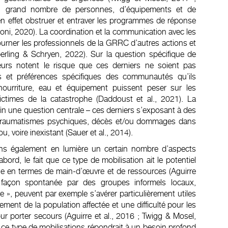
d’un grand nombre de personnes, d’équipements et de
 en effet obstruer et entraver les programmes de réponse
saroni, 2020). La coordination et la communication avec les
urner les professionnels de la GRRC d’autres actions et
erling & Schryen, 2022). Sur la question spécifique de
heurs notent le risque que ces derniers ne soient pas
es et préférences spécifiques des communautés qu’ils
nourriture, eau et équipement puissent peser sur les
ictimes de la catastrophe (Daddoust et al., 2021). La
fin une question centrale – ces derniers s’exposant à des
, traumatismes psychiques, décès et/ou dommages dans
, voire inexistant (Sauer et al., 2014).
ns également en lumière un certain nombre d’aspects
bord, le fait que ce type de mobilisation ait le potentiel
elle en termes de main-d’œuvre et de ressources (Aguirre
de façon spontanée par des groupes informels locaux,
», peuvent par exemple s’avérer particulièrement utiles
ement de la population affectée et une difficulté pour les
ur porter secours (Aguirre et al., 2016 ; Twigg & Mosel,
 ce type de mobilisations répondrait à un besoin profond