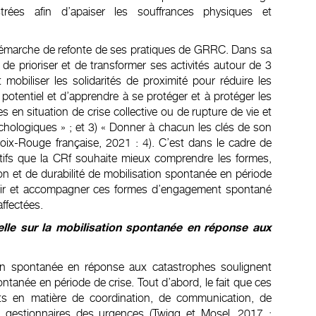
trées afin d’apaiser les souffrances physiques et
émarche de refonte de ses pratiques de GRRC. Dans sa
f de prioriser et de transformer ses activités autour de 3
 mobiliser les solidarités de proximité pour réduire les
potentiel et d’apprendre à se protéger et à protéger les
s en situation de crise collective ou de rupture de vie et
hologiques » ; et 3) « Donner à chacun les clés de son
Croix-Rouge française, 2021 : 4). C’est dans le cadre de
ctifs que la CRf souhaite mieux comprendre les formes,
ion et de durabilité de mobilisation spontanée en période
illir et accompagner ces formes d’engagement spontané
affectées.
uelle sur la mobilisation spontanée en réponse aux
ion spontanée en réponse aux catastrophes soulignent
ontanée en période de crise. Tout d’abord, le fait que ces
nts en matière de coordination, de communication, de
es gestionnaires des urgences (Twigg et Mosel, 2017 ;