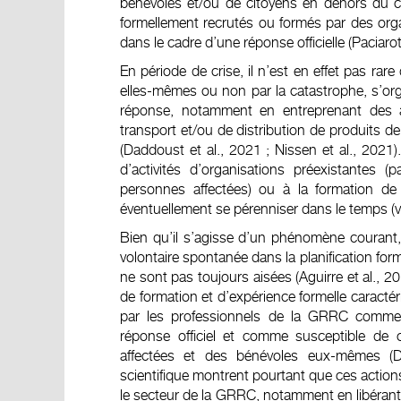
bénévoles et/ou de citoyens en dehors du ca
formellement recrutés ou formés par des or
dans le cadre d’une réponse officielle (Paciaro
En période de crise, il n’est en effet pas r
elles-mêmes ou non par la catastrophe, s’org
réponse, notamment en entreprenant des a
transport et/ou de distribution de produits d
(Daddoust et al., 2021 ; Nissen et al., 2021
d’activités d’organisations préexistantes 
personnes affectées) ou à la formation de
éventuellement se pérenniser dans le temps (voi
Bien qu’il s’agisse d’un phénomène courant, 
volontaire spontanée dans la planification for
ne sont pas toujours aisées (Aguirre et al., 2
de formation et d’expérience formelle caracté
par les professionnels de la GRRC comme re
réponse officiel et comme susceptible de 
affectées et des bénévoles eux-mêmes (Da
scientifique montrent pourtant que ces action
le secteur de la GRRC, notamment en libérant