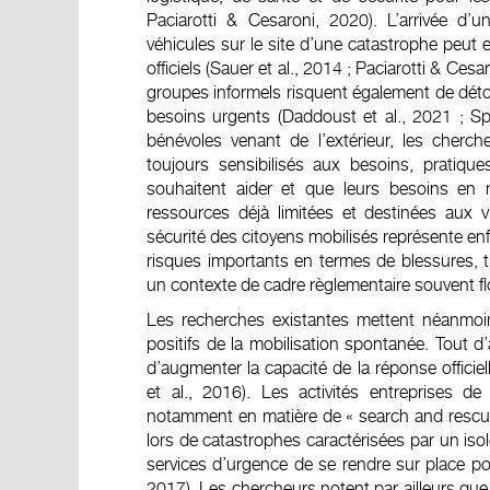
Paciarotti & Cesaroni, 2020). L’arrivée 
véhicules sur le site d’une catastrophe peut
officiels (Sauer et al., 2014 ; Paciarotti & Ce
groupes informels risquent également de déto
besoins urgents (Daddoust et al., 2021 ; Sp
bénévoles venant de l’extérieur, les cherc
toujours sensibilisés aux besoins, pratiqu
souhaitent aider et que leurs besoins en 
ressources déjà limitées et destinées aux v
sécurité des citoyens mobilisés représente en
risques importants en termes de blessures
un contexte de cadre règlementaire souvent flou
Les recherches existantes mettent néanmoi
positifs de la mobilisation spontanée. Tout d’a
d’augmenter la capacité de la réponse offici
et al., 2016). Les activités entreprises 
notamment en matière de « search and rescue 
lors de catastrophes caractérisées par un isol
services d’urgence de se rendre sur place po
2017). Les chercheurs notent par ailleurs que