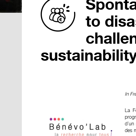
Sponta
to disa
challe
sustainabilit
In Fr
La F
prog
d’un 
des m