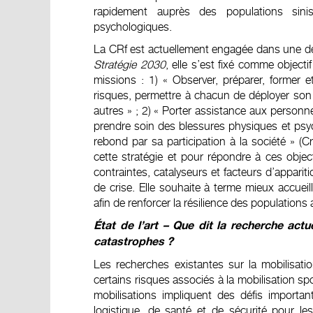
rapidement auprès des populations sinis
psychologiques.
La CRf est actuellement engagée dans une d
Stratégie 2030
, elle s’est fixé comme objecti
missions : 1) « Observer, préparer, former et
risques, permettre à chacun de déployer son 
autres » ; 2) « Porter assistance aux personne
prendre soin des blessures physiques et psyc
rebond par sa participation à la société » (
cette stratégie et pour répondre à ces obje
contraintes, catalyseurs et facteurs d’apparit
de crise. Elle souhaite à terme mieux accue
afin de renforcer la résilience des populations 
État de l’art – Que dit la recherche act
catastrophes ?
Les recherches existantes sur la mobilisat
certains risques associés à la mobilisation sp
mobilisations impliquent des défis importa
logistique, de santé et de sécurité pour l