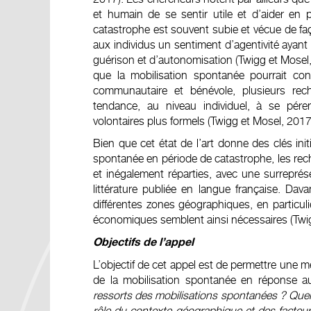
et humain de se sentir utile et d’aider en 
catastrophe est souvent subie et vécue de fa
aux individus un sentiment d’agentivité ayant 
guérison et d’autonomisation (Twigg et Mosel,
que la mobilisation spontanée pourrait co
communautaire et bénévole, plusieurs re
tendance, au niveau individuel, à se pé
volontaires plus formels (Twigg et Mosel, 2017
Bien que cet état de l’art donne des clés i
spontanée en période de catastrophe, les rec
et inégalement réparties, avec une surrepré
littérature publiée en langue française. Da
différentes zones géographiques, en particul
économiques semblent ainsi nécessaires (Twigg
Objectifs de l’appel
L’objectif de cet appel est de permettre une m
de la mobilisation spontanée en réponse 
ressorts des mobilisations spontanées ? Quell
rôle du contexte géographique et des facteur