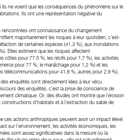
 qu’ils ne voient que les conséquences du phénomène sur le
abitations. Ils ont une représentation négative du
ns rencontrées ont connaissance du changement
ntifient majoritairement les risques à leur quotidien, c’est-
raréfaction de certaines espèces (41,3 %), aux inondations
8 %). Elles estiment que les risques affectent
s côtes pour 77,5 %, les récifs pour 1,7 %), les activités
merce pour 77 %, le maraîchage pour 1,2 %) et les
 les télécommunications pour 41,8 %, autres pour 2,9 %).
des enquêtés sont directement liées à leur vécu.
iscours des enquêtés, c’est la prise de conscience de
gement climatique. Or, des
études
ont montré que l’érosion
x
constructions d’habitats et à l’extraction du sable de
e ces actions anthropiques peuvent avoir un impact élevé,
act sur l’environnement, les activités économiques, les
nées sont assez significatives dans la mesure où la
(île) située entre deux eaux ; elle est naturellement