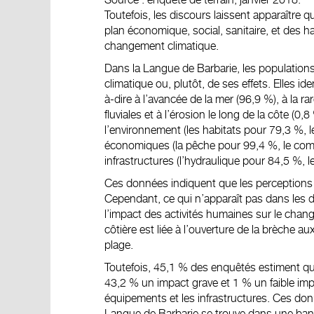
Toutefois, les discours laissent apparaître
plan économique, social, sanitaire, et des h
changement climatique.
Dans la Langue de Barbarie, les populatio
climatique ou, plutôt, de ses effets. Elles ide
à-dire à l’avancée de la mer (96,9 %), à la 
fluviales et à l’érosion le long de la côte (0,
l’environnement (les habitats pour 79,3 %, le
économiques (la pêche pour 99,4 %, le com
infrastructures (l’hydraulique pour 84,5 %,
Ces données indiquent que les perceptions 
Cependant, ce qui n’apparaît pas dans les d
l’impact des activités humaines sur le chan
côtière est liée à l’ouverture de la brèche au
plage
.
Toutefois, 45,1 % des enquêtés estiment qu
43,2 % un impact grave et 1 % un faible imp
équipements et les infrastructures. Ces don
Langue de Barbarie se trouve dans une bande 