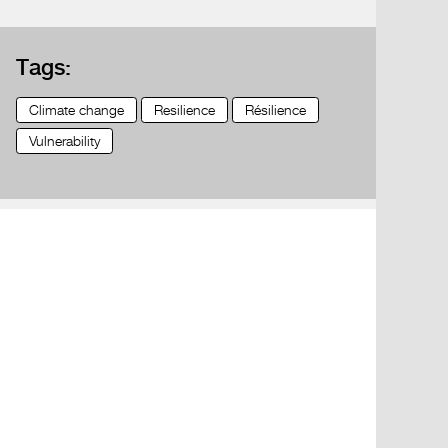
Tags:
Climate change
Resilience
Résilience
Vulnerability