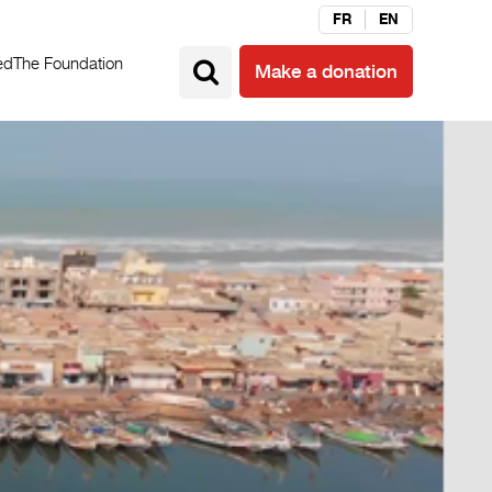
FR
EN
ed
The Foundation
Make a donation