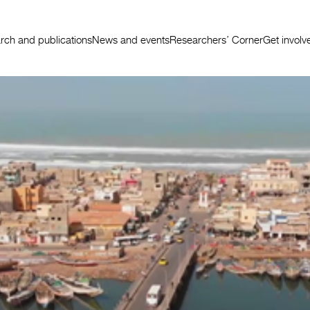
rch and publications
News and events
Researchers’ Corner
Get involv