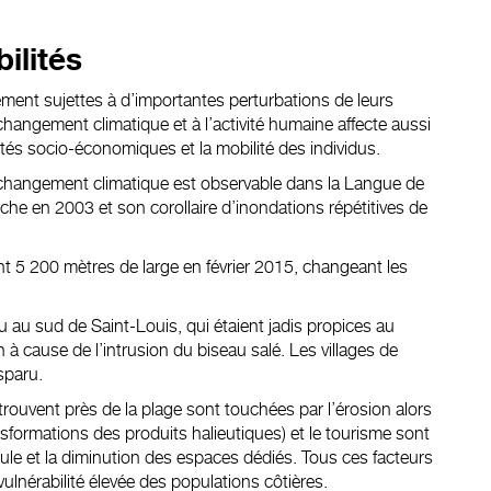
ilités
ment sujettes à d’importantes perturbations de leurs
changement climatique
et à l’activité humaine
affecte
aussi
vités socio-économiques et la
mobilité des individus
.
 du changement climatique est observable dans la Langue de
èche
en 2003 et son corollaire
d’inondations répétitives de
nt 5 200 mètres de large en février 2015,
changeant les
eu au sud de Saint-Louis, qui étaient jadis propices au
n à cause de l’intrusion du biseau salé.
Les villages de
sparu
.
 trouvent près de la plage sont touchées par l’érosion alors
nsformations des produits halieutiques) et le tourisme sont
oule et la diminution des espaces dédiés. Tous ces facteurs
ulnérabilité élevée des populations côtières.